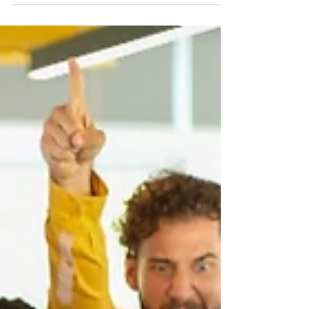
wieder in Mitarbeiterbefragungen,
Kulturentwicklungsprozessen und Workshops. Und
jedes Mal denke ich:Wie viele Probleme hätten wir
vermeiden können, wenn wir früher zugehört
hätten? Denn die meisten Herausforderungen in
Unternehmen entstehen nicht plötzlich. Sie kündigen
sich an. Durch kleine Hinweise. Durch Ideen. Durch
Sorgen. Du