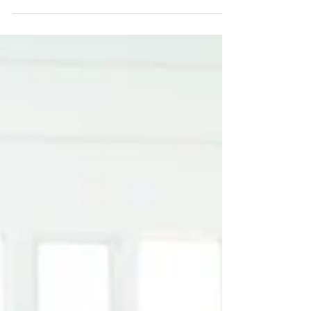
Psychologische Sicherheit
Warum Menschen nicht ausbrennen, weil sie zu
schwach sind – sondern weil Probleme zu lange
unangesprochen bleiben Viele Unternehmen
investieren heute in Gesundheitsangebote,
Resilienztrainings, Mitarbeiterprogramme oder
Maßnahmen zur Stressprävention. Das ist wichtig.
Und trotzdem steigen in vielen Branchen die
Belastungen. Krankenstände nehmen zu,
Erschöpfung wird spürbarer und die
Herausforderungen in einer immer komplexeren
Arbeitswelt wachsen. Die spannende Frage laute