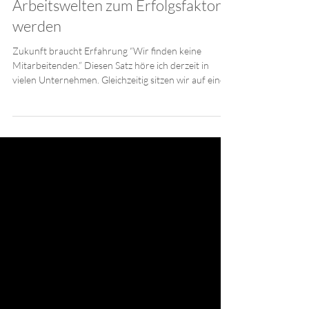
Mandy Engelhardt
Jun 30
3 min read
Warum lebensphasenorientierte
Arbeitswelten zum Erfolgsfaktor
werden
Zukunft braucht Erfahrung “Wir finden keine
Mitarbeitenden.” Diesen Satz höre ich derzeit in
vielen Unternehmen. Gleichzeitig sitzen wir auf einem
riesigen Schatz, den wir oft zu wenig beachten:
Erfahrung. Denn während viel über
Fachkräftemangel gesprochen wird, verändert sich
unsere Arbeitswelt an anderer Stelle längst.