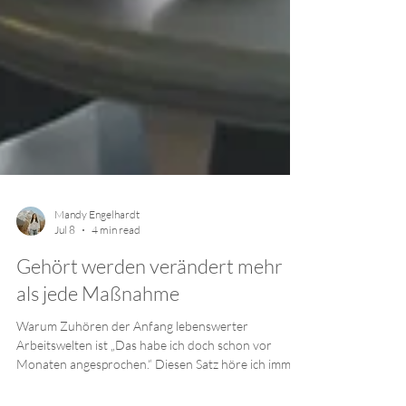
Mandy Engelhardt
Jul 8
4 min read
Gehört werden verändert mehr
als jede Maßnahme
Warum Zuhören der Anfang lebenswerter
Arbeitswelten ist „Das habe ich doch schon vor
Monaten angesprochen.“ Diesen Satz höre ich immer