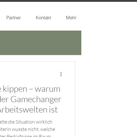
Partner
Kontakt
Mehr
 kippen – warum
der Gamechanger
rbeitswelten ist
te die Situation wirklich
iterin wusste nicht, welche
er Bedürfnisse im Raum