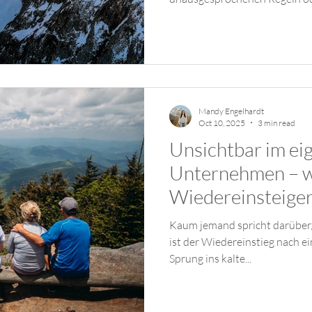
standen. Die scheidende Kolleg
übergangen oder nicht gesehe
Und die Führung? Vermutlich 
sich schon“. Doch solche Mom
Mandy Engelhardt
Oct 10, 2025
3 min read
Unsichtbar im ei
Unternehmen – 
Wiedereinsteiger
vergessen werde
Kaum jemand spricht darüber,
ist der Wiedereinstieg nach ei
Sprung ins kalte...