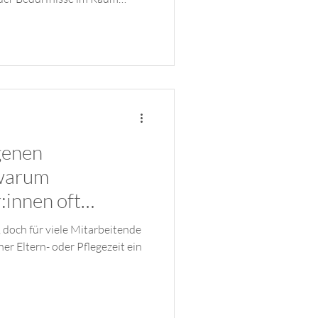
in fühlte sich vielleicht
n in ihrer Übergangsphase.
im guten Glauben, „das regelt
ente sind entscheidend.
genen
warum
:innen oft
n
 doch für viele Mitarbeitende
ner Eltern- oder Pflegezeit ein