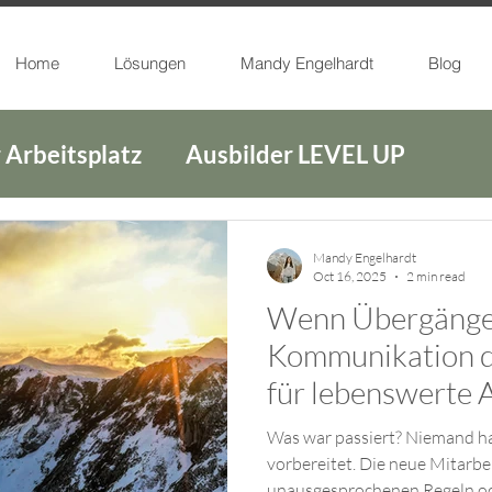
Home
Lösungen
Mandy Engelhardt
Blog
 Arbeitsplatz
Ausbilder LEVEL UP
ade
Leadership
Mandy Engelhardt
Oct 16, 2025
2 min read
Wenn Übergänge
Kommunikation 
für lebenswerte A
Was war passiert? Niemand hat
vorbereitet. Die neue Mitarbe
unausgesprochenen Regeln od