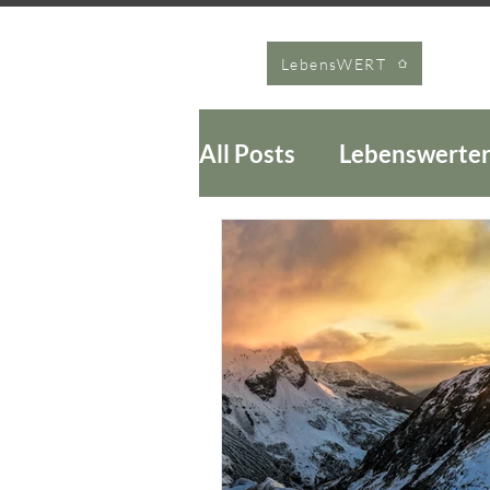
LebensWERT
All Posts
Lebenswerter
Lehrlinge Glücks-Upgr