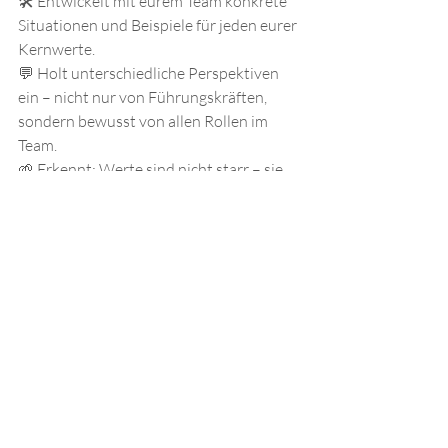
🛠️ Entwickelt mit eurem Team konkrete 
Situationen und Beispiele für jeden eurer 
Kernwerte.
💬 Holt unterschiedliche Perspektiven 
ein – nicht nur von Führungskräften, 
sondern bewusst von allen Rollen im 
Team.
🌱 Erkennt: Werte sind nicht starr – sie 
entwickeln sich mit euch weiter.
Ich habe in meinen ersten 
Führungsrollen selbst erlebt, wie 
kraftvoll solche Prozesse sind. Wenn 
Menschen spüren, dass ihre Sicht zählt, 
entsteht eine andere Energie. Eine, die 
trägt. Eine, die verbindet.
Denn Werte zu leben heißt auch, 
einander zu sehen, zu hören und 
gemeinsam Zukunft zu gestalten.