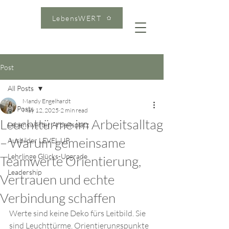
LebensWERT
Post
All Posts
Mandy Engelhardt
All Posts
May 12, 2025
2 min read
Leuchttürme im Arbeitsalltag
Lebenswerter Arbeitsplatz
– Warum gemeinsame
Ausbilder LEVEL UP
Lehrlinge Glücks-Upgrade
Teamwerte Orientierung,
Leadership
Vertrauen und echte
Verbindung schaffen
Werte sind keine Deko fürs Leitbild. Sie 
sind Leuchttürme. Orientierungspunkte 